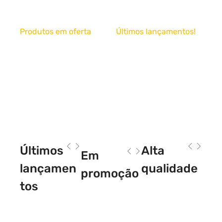
Produtos em oferta
Últimos lançamentos!
Banner de
Banner de
Teste
Teste
Desconto de 20% em
As melhores marcas do
produtos selecionados
mercado!
Últimos
Alta
Em
lançamen
qualidade
promoção
tos