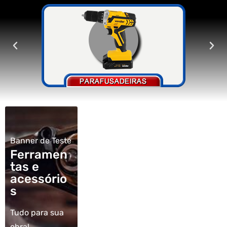
Banner de Teste
Ferramen
tas e
acessório
s
Tudo para sua
obra!