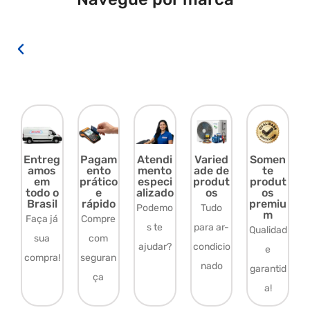
Entreg
Pagam
Atendi
Varied
Somen
amos
ento
mento
ade de
te
em
prático
especi
produt
produt
todo o
e
alizado
os
os
Brasil
rápido
premiu
Podemo
Tudo
m
Faça já
Compre
s te
para ar-
Qualidad
sua
com
ajudar?
condicio
e
compra!
seguran
nado
garantid
ça
a!