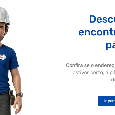
Desc
encont
p
Confira se o endereç
estiver certo, a 
d
Ir par