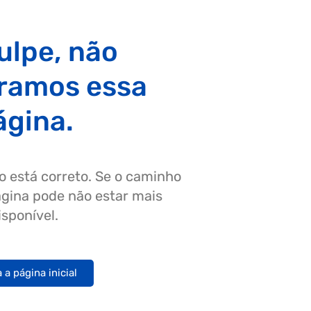
ulpe, não
ramos essa
ágina.
o está correto. Se o caminho
página pode não estar mais
isponível.
a a página inicial